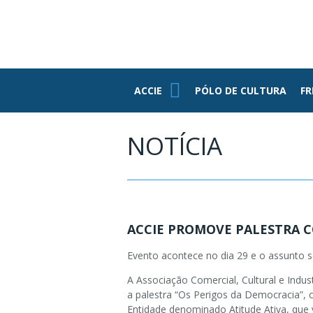
PE
ASSOCIADOS
FUNDAÇÃO
FEDERASUL
PARCEIROS
ACCIE
ACCIE
PÓLO DE CULTURA
FR
Associe-se
Benefícios
NOTÍCIA
Conheça Nossa
Estrutura
Grupo RH
Informativos
ACCIE PROMOVE PALESTRA C
Jovens
Empresários
Evento acontece no dia 29 e o assunto 
A Associação Comercial, Cultural e Indu
a palestra “Os Perigos da Democracia”, c
Entidade denominado Atitude Ativa, que 