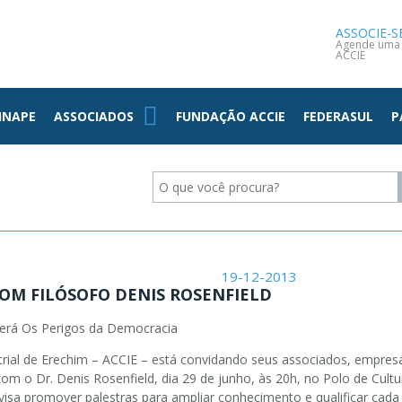
NOTÍCIAS
CONTATO
ASSOCIE-S
Agende uma v
ACCIE
INAPE
ASSOCIADOS
FUNDAÇÃO ACCIE
FEDERASUL
P
19-12-2013
OM FILÓSOFO DENIS ROSENFIELD
será Os Perigos da Democracia
strial de Erechim – ACCIE – está convidando seus associados, empresá
om o Dr. Denis Rosenfield, dia 29 de junho, às 20h, no Polo de Cult
visa promover palestras para ampliar conhecimento e qualificar cada