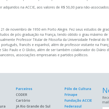
er adquiridos na ACCIE, aos valores de R$ 50,00 para não-associados
m 21 de novembro de 1950 em Porto Alegre. Fez seus estudos de grad
udos de pós-graduação na França, tendo obtido o grau máximo de “
ualmente Professor Titular de Filosofia da Universidade Federal do R
m português, francês e espanhol, além de professor visitante na Fran
o de São Paulo e O Globo, além de ser também colaborador do Diário 
nanceiros, associações empresariais e partidos políticos.
N
Parceiros
Pólo de Cultura
CODER
Frinape
Rece
Cartório
Fundação ACCIE
mail
ura
JA Rio Grande do Sul
Federasul