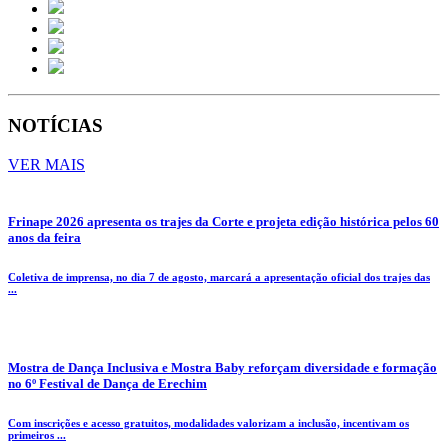
NOTÍCIAS
VER MAIS
Frinape 2026 apresenta os trajes da Corte e projeta edição histórica pelos 60
anos da feira
Coletiva de imprensa, no dia 7 de agosto, marcará a apresentação oficial dos trajes das
...
Mostra de Dança Inclusiva e Mostra Baby reforçam diversidade e formação
no 6º Festival de Dança de Erechim
Com inscrições e acesso gratuitos, modalidades valorizam a inclusão, incentivam os
primeiros ...