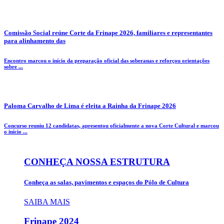
Comissão Social reúne Corte da Frinape 2026, familiares e representantes
para alinhamento das
Encontro marcou o início da preparação oficial das soberanas e reforçou orientações
sobre ...
Paloma Carvalho de Lima é eleita a Rainha da Frinape 2026
Concurso reuniu 12 candidatas, apresentou oficialmente a nova Corte Cultural e marcou
o início ...
CONHEÇA NOSSA ESTRUTURA
Conheça as salas, pavimentos e espaços do Pólo de Cultura
SAIBA MAIS
Frinape
2024