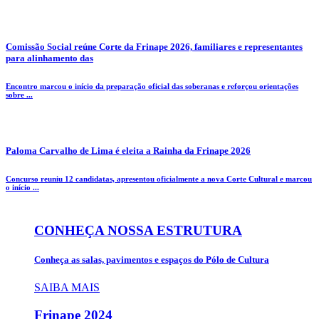
Comissão Social reúne Corte da Frinape 2026, familiares e representantes
para alinhamento das
Encontro marcou o início da preparação oficial das soberanas e reforçou orientações
sobre ...
Paloma Carvalho de Lima é eleita a Rainha da Frinape 2026
Concurso reuniu 12 candidatas, apresentou oficialmente a nova Corte Cultural e marcou
o início ...
CONHEÇA NOSSA ESTRUTURA
Conheça as salas, pavimentos e espaços do Pólo de Cultura
SAIBA MAIS
Frinape
2024