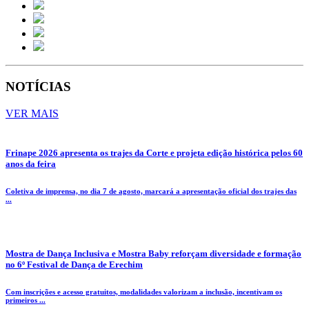
NOTÍCIAS
VER MAIS
Frinape 2026 apresenta os trajes da Corte e projeta edição histórica pelos 60
anos da feira
Coletiva de imprensa, no dia 7 de agosto, marcará a apresentação oficial dos trajes das
...
Mostra de Dança Inclusiva e Mostra Baby reforçam diversidade e formação
no 6º Festival de Dança de Erechim
Com inscrições e acesso gratuitos, modalidades valorizam a inclusão, incentivam os
primeiros ...