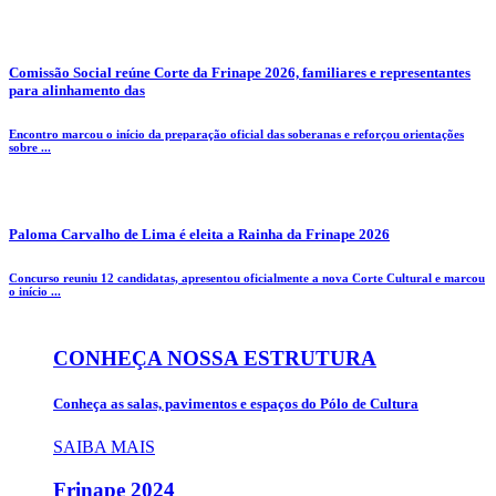
Comissão Social reúne Corte da Frinape 2026, familiares e representantes
para alinhamento das
Encontro marcou o início da preparação oficial das soberanas e reforçou orientações
sobre ...
Paloma Carvalho de Lima é eleita a Rainha da Frinape 2026
Concurso reuniu 12 candidatas, apresentou oficialmente a nova Corte Cultural e marcou
o início ...
CONHEÇA NOSSA ESTRUTURA
Conheça as salas, pavimentos e espaços do Pólo de Cultura
SAIBA MAIS
Frinape
2024