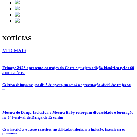
NOTÍCIAS
VER MAIS
Frinape 2026 apresenta os trajes da Corte e projeta edição histórica pelos 60
anos da feira
Coletiva de imprensa, no dia 7 de agosto, marcará a apresentação oficial dos trajes das
...
Mostra de Dança Inclusiva e Mostra Baby reforçam diversidade e formação
no 6º Festival de Dança de Erechim
Com inscrições e acesso gratuitos, modalidades valorizam a inclusão, incentivam os
primeiros ...