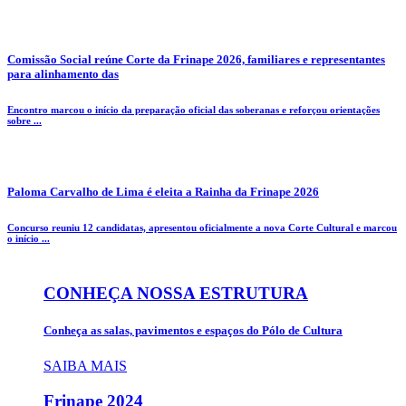
Comissão Social reúne Corte da Frinape 2026, familiares e representantes
para alinhamento das
Encontro marcou o início da preparação oficial das soberanas e reforçou orientações
sobre ...
Paloma Carvalho de Lima é eleita a Rainha da Frinape 2026
Concurso reuniu 12 candidatas, apresentou oficialmente a nova Corte Cultural e marcou
o início ...
CONHEÇA NOSSA ESTRUTURA
Conheça as salas, pavimentos e espaços do Pólo de Cultura
SAIBA MAIS
Frinape
2024