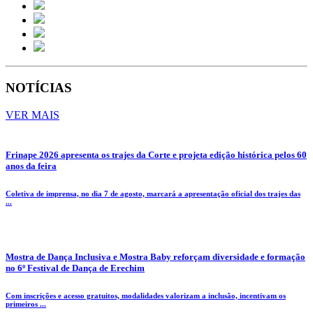
NOTÍCIAS
VER MAIS
Frinape 2026 apresenta os trajes da Corte e projeta edição histórica pelos 60
anos da feira
Coletiva de imprensa, no dia 7 de agosto, marcará a apresentação oficial dos trajes das
...
Mostra de Dança Inclusiva e Mostra Baby reforçam diversidade e formação
no 6º Festival de Dança de Erechim
Com inscrições e acesso gratuitos, modalidades valorizam a inclusão, incentivam os
primeiros ...