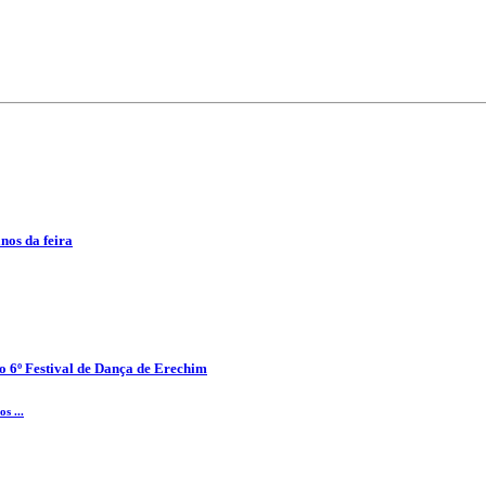
anos da feira
o 6º Festival de Dança de Erechim
s ...