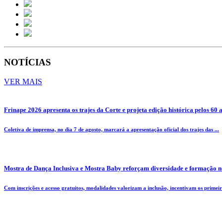
NOTÍCIAS
VER MAIS
Frinape 2026 apresenta os trajes da Corte e projeta edição histórica pelos 60 
Coletiva de imprensa, no dia 7 de agosto, marcará a apresentação oficial dos trajes das ...
Mostra de Dança Inclusiva e Mostra Baby reforçam diversidade e formação n
Com inscrições e acesso gratuitos, modalidades valorizam a inclusão, incentivam os primeiro