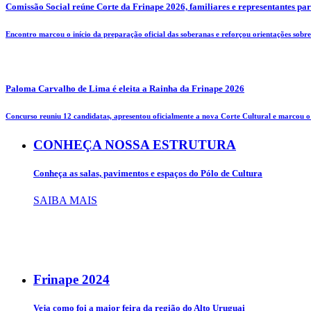
Comissão Social reúne Corte da Frinape 2026, familiares e representantes pa
Encontro marcou o início da preparação oficial das soberanas e reforçou orientações sobre 
Paloma Carvalho de Lima é eleita a Rainha da Frinape 2026
Concurso reuniu 12 candidatas, apresentou oficialmente a nova Corte Cultural e marcou o i
CONHEÇA NOSSA ESTRUTURA
Conheça as salas, pavimentos e espaços do Pólo de Cultura
SAIBA MAIS
Frinape
2024
Veja como foi a maior feira da região do Alto Uruguai