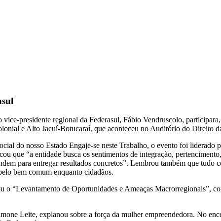
sul
vice-presidente regional da Federasul, Fábio Vendruscolo, participara, 
onial e Alto Jacuí-Botucaraí, que aconteceu no Auditório do Direito 
al do nosso Estado Engaje-se neste Trabalho, o evento foi liderado pe
ou que “a entidade busca os sentimentos de integração, pertencimento,
fendem para entregar resultados concretos”. Lembrou também que tudo c
 pelo bem comum enquanto cidadãos.
zou o “Levantamento de Oportunidades e Ameaças Macrorregionais”, com 
one Leite, explanou sobre a força da mulher empreendedora. No encer