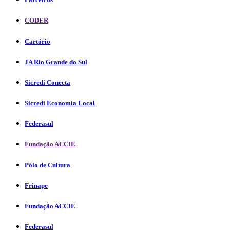
CODER
Cartório
JA Rio Grande do Sul
Sicredi Conecta
Sicredi Economia Local
Federasul
Fundação ACCIE
Pólo de Cultura
Frinape
Fundação ACCIE
Federasul