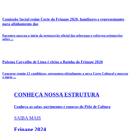
Comissão Social reúne Corte da Frinape 2026, familiares e representantes
para alinhamento das
Encontro marcou o início da preparação oficial das soberanas e reforçou orientações
sobre ...
Paloma Carvalho de Lima é eleita a Rainha da Frinape 2026
Concurso reuniu 12 candidatas, apresentou oficialmente a nova Corte Cultural e marcou
o início ...
CONHEÇA NOSSA ESTRUTURA
Conheça as salas, pavimentos e espaços do Pólo de Cultura
SAIBA MAIS
Frinape
2024