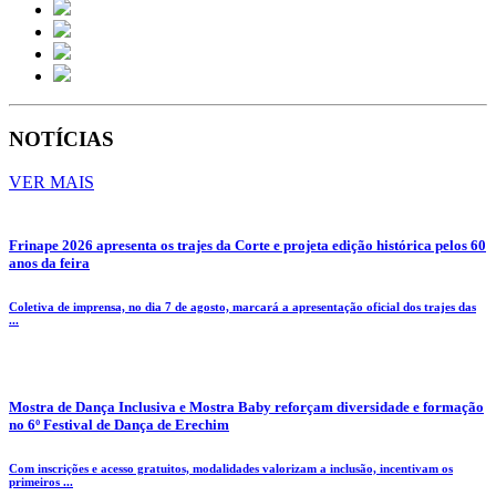
NOTÍCIAS
VER MAIS
Frinape 2026 apresenta os trajes da Corte e projeta edição histórica pelos 60
anos da feira
Coletiva de imprensa, no dia 7 de agosto, marcará a apresentação oficial dos trajes das
...
Mostra de Dança Inclusiva e Mostra Baby reforçam diversidade e formação
no 6º Festival de Dança de Erechim
Com inscrições e acesso gratuitos, modalidades valorizam a inclusão, incentivam os
primeiros ...