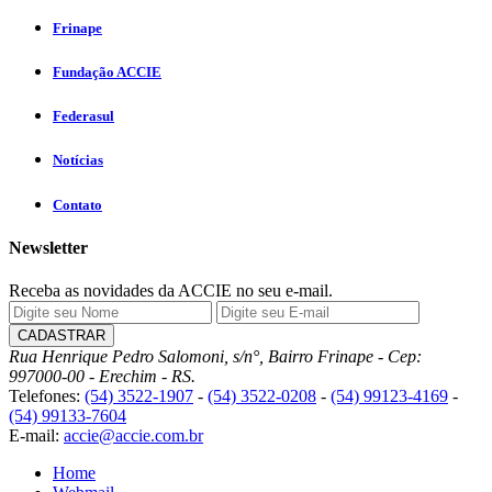
Frinape
Fundação ACCIE
Federasul
Notícias
Contato
Newsletter
Receba as novidades da ACCIE no seu e-mail.
Rua Henrique Pedro Salomoni, s/n°, Bairro Frinape - Cep:
997000-00 - Erechim - RS.
Telefones:
(54) 3522-1907
-
(54) 3522-0208
-
(54) 99123-4169
-
(54) 99133-7604
E-mail:
accie@accie.com.br
Home