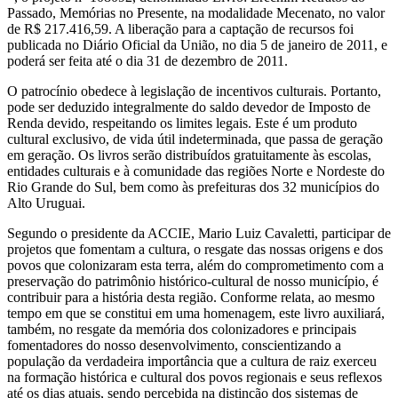
Passado, Memórias no Presente, na modalidade Mecenato, no valor
de R$ 217.416,59. A liberação para a captação de recursos foi
publicada no Diário Oficial da União, no dia 5 de janeiro de 2011, e
poderá ser feita até o dia 31 de dezembro de 2011.
O patrocínio obedece à legislação de incentivos culturais. Portanto,
pode ser deduzido integralmente do saldo devedor de Imposto de
Renda devido, respeitando os limites legais. Este é um produto
cultural exclusivo, de vida útil indeterminada, que passa de geração
em geração. Os livros serão distribuídos gratuitamente às escolas,
entidades culturais e à comunidade das regiões Norte e Nordeste do
Rio Grande do Sul, bem como às prefeituras dos 32 municípios do
Alto Uruguai.
Segundo o presidente da ACCIE, Mario Luiz Cavaletti, participar de
projetos que fomentam a cultura, o resgate das nossas origens e dos
povos que colonizaram esta terra, além do comprometimento com a
preservação do patrimônio histórico-cultural de nosso município, é
contribuir para a história desta região. Conforme relata, ao mesmo
tempo em que se constitui em uma homenagem, este livro auxiliará,
também, no resgate da memória dos colonizadores e principais
fomentadores do nosso desenvolvimento, conscientizando a
população da verdadeira importância que a cultura de raiz exerceu
na formação histórica e cultural dos povos regionais e seus reflexos
até os dias atuais, sendo percebida na distinção dos sistemas de