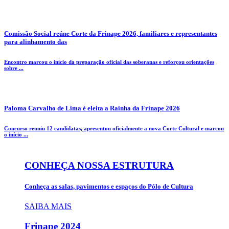
Comissão Social reúne Corte da Frinape 2026, familiares e representantes
para alinhamento das
Encontro marcou o início da preparação oficial das soberanas e reforçou orientações
sobre ...
Paloma Carvalho de Lima é eleita a Rainha da Frinape 2026
Concurso reuniu 12 candidatas, apresentou oficialmente a nova Corte Cultural e marcou
o início ...
CONHEÇA NOSSA ESTRUTURA
Conheça as salas, pavimentos e espaços do Pólo de Cultura
SAIBA MAIS
Frinape
2024