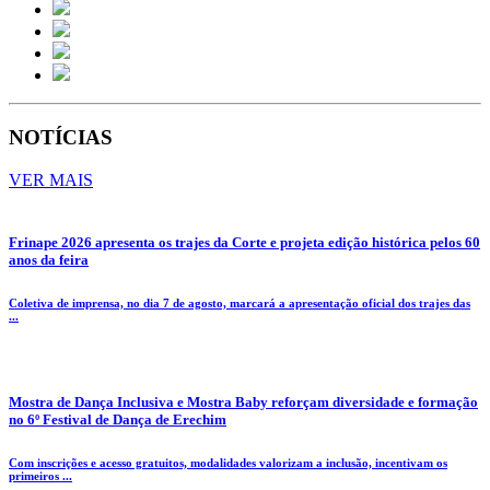
NOTÍCIAS
VER MAIS
Frinape 2026 apresenta os trajes da Corte e projeta edição histórica pelos 60
anos da feira
Coletiva de imprensa, no dia 7 de agosto, marcará a apresentação oficial dos trajes das
...
Mostra de Dança Inclusiva e Mostra Baby reforçam diversidade e formação
no 6º Festival de Dança de Erechim
Com inscrições e acesso gratuitos, modalidades valorizam a inclusão, incentivam os
primeiros ...