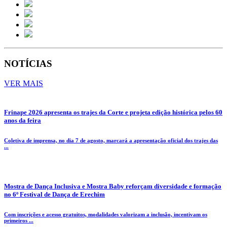
NOTÍCIAS
VER MAIS
Frinape 2026 apresenta os trajes da Corte e projeta edição histórica pelos 60
anos da feira
Coletiva de imprensa, no dia 7 de agosto, marcará a apresentação oficial dos trajes das
...
Mostra de Dança Inclusiva e Mostra Baby reforçam diversidade e formação
no 6º Festival de Dança de Erechim
Com inscrições e acesso gratuitos, modalidades valorizam a inclusão, incentivam os
primeiros ...