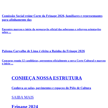
Comissão Social reúne Corte da Frinape 2026, familiares e representantes
para alinhamento das
Encontro marcou o início da preparação oficial das soberanas e reforçou orientações
sobre ...
Paloma Carvalho de Lima é eleita a Rainha da Frinape 2026
Concurso reuniu 12 candidatas, apresentou oficialmente a nova Corte Cultural e marcou
o início ...
CONHEÇA NOSSA ESTRUTURA
Conheça as salas, pavimentos e espaços do Pólo de Cultura
SAIBA MAIS
Frinape
2024