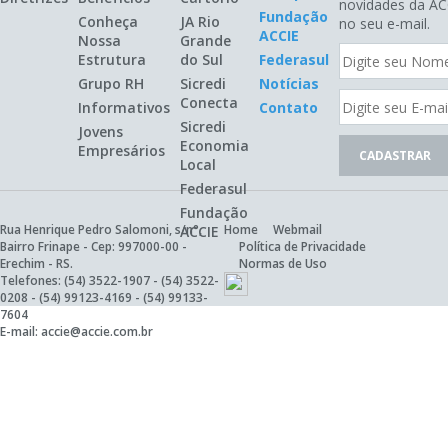
novidades da AC
Fundação
Conheça
JA Rio
no seu e-mail.
ACCIE
Nossa
Grande
Estrutura
do Sul
Federasul
Grupo RH
Sicredi
Notícias
Conecta
Informativos
Contato
Sicredi
Jovens
Economia
Empresários
Local
Federasul
Fundação
Rua Henrique Pedro Salomoni, s/n°,
Home
Webmail
ACCIE
Bairro Frinape - Cep: 997000-00 -
Política de Privacidade
Erechim - RS.
Normas de Uso
Telefones:
(54) 3522-1907
-
(54) 3522-
0208
-
(54) 99123-4169
-
(54) 99133-
7604
E-mail:
accie@accie.com.br