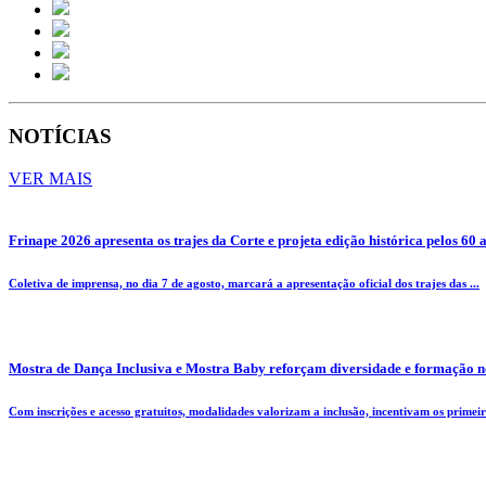
NOTÍCIAS
VER MAIS
Frinape 2026 apresenta os trajes da Corte e projeta edição histórica pelos 60 
Coletiva de imprensa, no dia 7 de agosto, marcará a apresentação oficial dos trajes das ...
Mostra de Dança Inclusiva e Mostra Baby reforçam diversidade e formação n
Com inscrições e acesso gratuitos, modalidades valorizam a inclusão, incentivam os primeiro