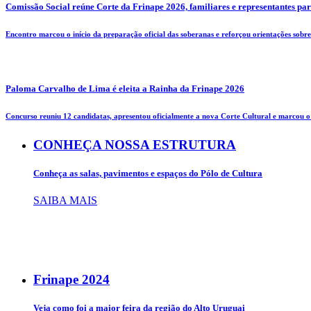
Comissão Social reúne Corte da Frinape 2026, familiares e representantes pa
Encontro marcou o início da preparação oficial das soberanas e reforçou orientações sobre 
Paloma Carvalho de Lima é eleita a Rainha da Frinape 2026
Concurso reuniu 12 candidatas, apresentou oficialmente a nova Corte Cultural e marcou o i
CONHEÇA NOSSA ESTRUTURA
Conheça as salas, pavimentos e espaços do Pólo de Cultura
SAIBA MAIS
Frinape
2024
Veja como foi a maior feira da região do Alto Uruguai