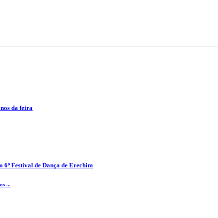
anos da feira
o 6º Festival de Dança de Erechim
s ...