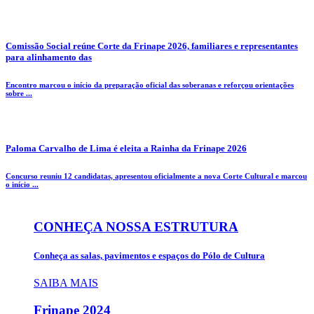
Comissão Social reúne Corte da Frinape 2026, familiares e representantes
para alinhamento das
Encontro marcou o início da preparação oficial das soberanas e reforçou orientações
sobre ...
Paloma Carvalho de Lima é eleita a Rainha da Frinape 2026
Concurso reuniu 12 candidatas, apresentou oficialmente a nova Corte Cultural e marcou
o início ...
CONHEÇA NOSSA ESTRUTURA
Conheça as salas, pavimentos e espaços do Pólo de Cultura
SAIBA MAIS
Frinape
2024