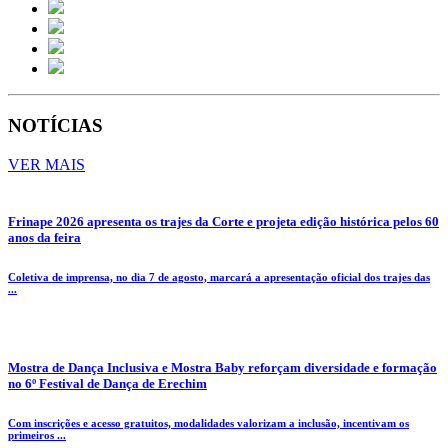
NOTÍCIAS
VER MAIS
Frinape 2026 apresenta os trajes da Corte e projeta edição histórica pelos 60
anos da feira
Coletiva de imprensa, no dia 7 de agosto, marcará a apresentação oficial dos trajes das
...
Mostra de Dança Inclusiva e Mostra Baby reforçam diversidade e formação
no 6º Festival de Dança de Erechim
Com inscrições e acesso gratuitos, modalidades valorizam a inclusão, incentivam os
primeiros ...