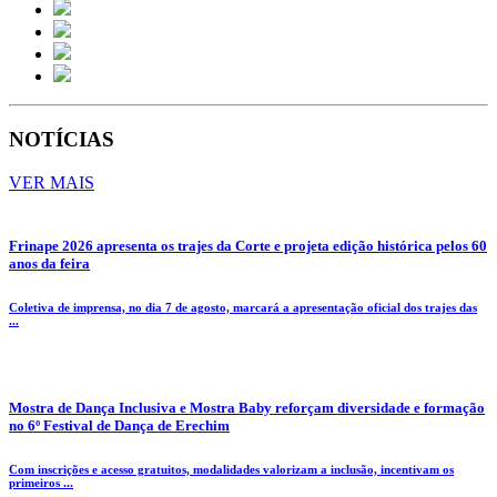
NOTÍCIAS
VER MAIS
Frinape 2026 apresenta os trajes da Corte e projeta edição histórica pelos 60
anos da feira
Coletiva de imprensa, no dia 7 de agosto, marcará a apresentação oficial dos trajes das
...
Mostra de Dança Inclusiva e Mostra Baby reforçam diversidade e formação
no 6º Festival de Dança de Erechim
Com inscrições e acesso gratuitos, modalidades valorizam a inclusão, incentivam os
primeiros ...