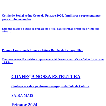
Comissão Social reúne Corte da Frinape 2026, familiares e representantes
para alinhamento das
Encontro marcou o início da preparação oficial das soberanas e reforçou orientações
sobre ...
Paloma Carvalho de Lima é eleita a Rainha da Frinape 2026
Concurso reuniu 12 candidatas, apresentou oficialmente a nova Corte Cultural e marcou
o início ...
CONHEÇA NOSSA ESTRUTURA
Conheça as salas, pavimentos e espaços do Pólo de Cultura
SAIBA MAIS
Frinape
2024