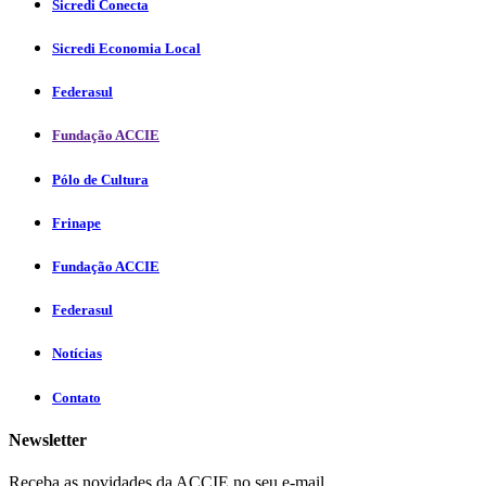
Sicredi Conecta
Sicredi Economia Local
Federasul
Fundação ACCIE
Pólo de Cultura
Frinape
Fundação ACCIE
Federasul
Notícias
Contato
Newsletter
Receba as novidades da ACCIE no seu e-mail.