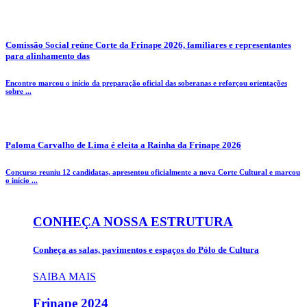
Comissão Social reúne Corte da Frinape 2026, familiares e representantes
para alinhamento das
Encontro marcou o início da preparação oficial das soberanas e reforçou orientações
sobre ...
Paloma Carvalho de Lima é eleita a Rainha da Frinape 2026
Concurso reuniu 12 candidatas, apresentou oficialmente a nova Corte Cultural e marcou
o início ...
CONHEÇA NOSSA ESTRUTURA
Conheça as salas, pavimentos e espaços do Pólo de Cultura
SAIBA MAIS
Frinape
2024