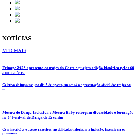
NOTÍCIAS
VER MAIS
Frinape 2026 apresenta os trajes da Corte e projeta edição histórica pelos 60
anos da feira
Coletiva de imprensa, no dia 7 de agosto, marcará a apresentação oficial dos trajes das
...
Mostra de Dança Inclusiva e Mostra Baby reforçam diversidade e formação
no 6º Festival de Dança de Erechim
Com inscrições e acesso gratuitos, modalidades valorizam a inclusão, incentivam os
primeiros ...