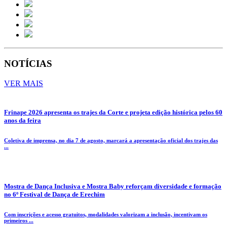
NOTÍCIAS
VER MAIS
Frinape 2026 apresenta os trajes da Corte e projeta edição histórica pelos 60
anos da feira
Coletiva de imprensa, no dia 7 de agosto, marcará a apresentação oficial dos trajes das
...
Mostra de Dança Inclusiva e Mostra Baby reforçam diversidade e formação
no 6º Festival de Dança de Erechim
Com inscrições e acesso gratuitos, modalidades valorizam a inclusão, incentivam os
primeiros ...