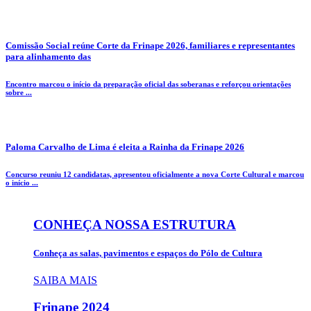
Comissão Social reúne Corte da Frinape 2026, familiares e representantes
para alinhamento das
Encontro marcou o início da preparação oficial das soberanas e reforçou orientações
sobre ...
Paloma Carvalho de Lima é eleita a Rainha da Frinape 2026
Concurso reuniu 12 candidatas, apresentou oficialmente a nova Corte Cultural e marcou
o início ...
CONHEÇA NOSSA ESTRUTURA
Conheça as salas, pavimentos e espaços do Pólo de Cultura
SAIBA MAIS
Frinape
2024