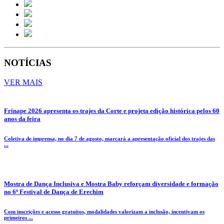
NOTÍCIAS
VER MAIS
Frinape 2026 apresenta os trajes da Corte e projeta edição histórica pelos 60
anos da feira
Coletiva de imprensa, no dia 7 de agosto, marcará a apresentação oficial dos trajes das
...
Mostra de Dança Inclusiva e Mostra Baby reforçam diversidade e formação
no 6º Festival de Dança de Erechim
Com inscrições e acesso gratuitos, modalidades valorizam a inclusão, incentivam os
primeiros ...