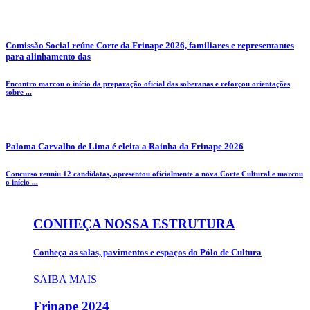
Comissão Social reúne Corte da Frinape 2026, familiares e representantes
para alinhamento das
Encontro marcou o início da preparação oficial das soberanas e reforçou orientações
sobre ...
Paloma Carvalho de Lima é eleita a Rainha da Frinape 2026
Concurso reuniu 12 candidatas, apresentou oficialmente a nova Corte Cultural e marcou
o início ...
CONHEÇA NOSSA ESTRUTURA
Conheça as salas, pavimentos e espaços do Pólo de Cultura
SAIBA MAIS
Frinape
2024