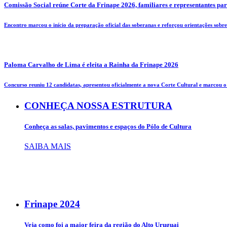
Comissão Social reúne Corte da Frinape 2026, familiares e representantes pa
Encontro marcou o início da preparação oficial das soberanas e reforçou orientações sobre 
Paloma Carvalho de Lima é eleita a Rainha da Frinape 2026
Concurso reuniu 12 candidatas, apresentou oficialmente a nova Corte Cultural e marcou o i
CONHEÇA NOSSA ESTRUTURA
Conheça as salas, pavimentos e espaços do Pólo de Cultura
SAIBA MAIS
Frinape
2024
Veja como foi a maior feira da região do Alto Uruguai