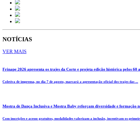
NOTÍCIAS
VER MAIS
Frinape 2026 apresenta os trajes da Corte e projeta edição histórica pelos 60 
Coletiva de imprensa, no dia 7 de agosto, marcará a apresentação oficial dos trajes das ...
Mostra de Dança Inclusiva e Mostra Baby reforçam diversidade e formação n
Com inscrições e acesso gratuitos, modalidades valorizam a inclusão, incentivam os primeiro