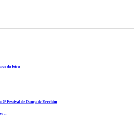
anos da feira
o 6º Festival de Dança de Erechim
s ...