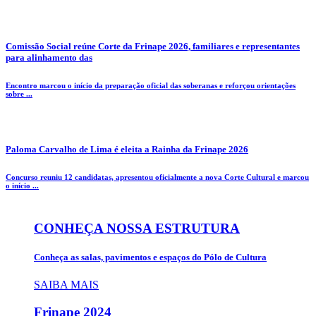
Comissão Social reúne Corte da Frinape 2026, familiares e representantes
para alinhamento das
Encontro marcou o início da preparação oficial das soberanas e reforçou orientações
sobre ...
Paloma Carvalho de Lima é eleita a Rainha da Frinape 2026
Concurso reuniu 12 candidatas, apresentou oficialmente a nova Corte Cultural e marcou
o início ...
CONHEÇA NOSSA ESTRUTURA
Conheça as salas, pavimentos e espaços do Pólo de Cultura
SAIBA MAIS
Frinape
2024