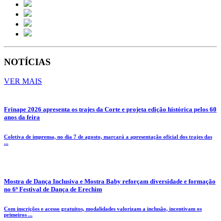
NOTÍCIAS
VER MAIS
Frinape 2026 apresenta os trajes da Corte e projeta edição histórica pelos 60
anos da feira
Coletiva de imprensa, no dia 7 de agosto, marcará a apresentação oficial dos trajes das
...
Mostra de Dança Inclusiva e Mostra Baby reforçam diversidade e formação
no 6º Festival de Dança de Erechim
Com inscrições e acesso gratuitos, modalidades valorizam a inclusão, incentivam os
primeiros ...