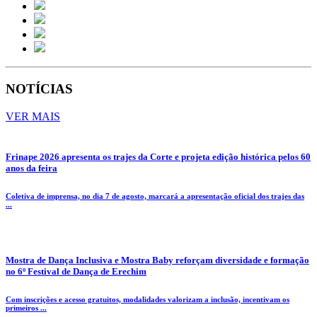
NOTÍCIAS
VER MAIS
Frinape 2026 apresenta os trajes da Corte e projeta edição histórica pelos 60
anos da feira
Coletiva de imprensa, no dia 7 de agosto, marcará a apresentação oficial dos trajes das
...
Mostra de Dança Inclusiva e Mostra Baby reforçam diversidade e formação
no 6º Festival de Dança de Erechim
Com inscrições e acesso gratuitos, modalidades valorizam a inclusão, incentivam os
primeiros ...