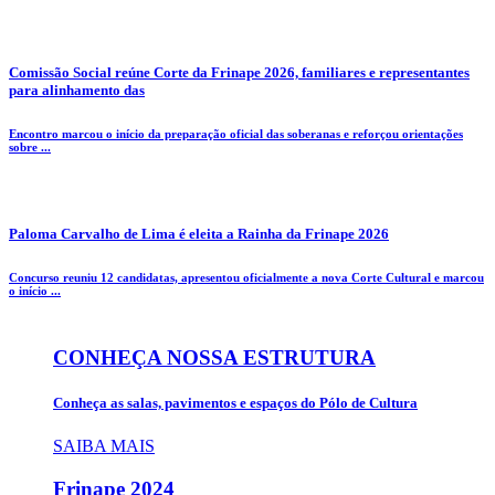
Comissão Social reúne Corte da Frinape 2026, familiares e representantes
para alinhamento das
Encontro marcou o início da preparação oficial das soberanas e reforçou orientações
sobre ...
Paloma Carvalho de Lima é eleita a Rainha da Frinape 2026
Concurso reuniu 12 candidatas, apresentou oficialmente a nova Corte Cultural e marcou
o início ...
CONHEÇA NOSSA ESTRUTURA
Conheça as salas, pavimentos e espaços do Pólo de Cultura
SAIBA MAIS
Frinape
2024