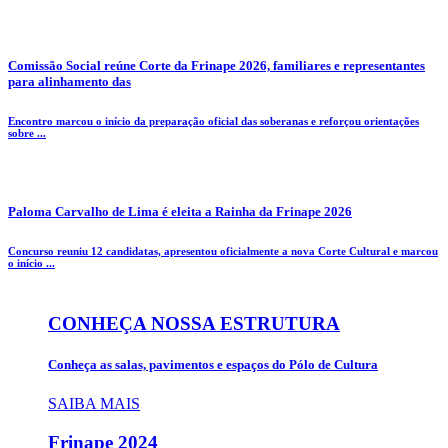
Comissão Social reúne Corte da Frinape 2026, familiares e representantes
para alinhamento das
Encontro marcou o início da preparação oficial das soberanas e reforçou orientações
sobre ...
Paloma Carvalho de Lima é eleita a Rainha da Frinape 2026
Concurso reuniu 12 candidatas, apresentou oficialmente a nova Corte Cultural e marcou
o início ...
CONHEÇA NOSSA ESTRUTURA
Conheça as salas, pavimentos e espaços do Pólo de Cultura
SAIBA MAIS
Frinape
2024