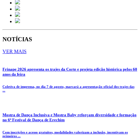
NOTÍCIAS
VER MAIS
Frinape 2026 apresenta os trajes da Corte e projeta edição histórica pelos 60
anos da feira
Coletiva de imprensa, no dia 7 de agosto, marcará a apresentação oficial dos trajes das
...
Mostra de Dança Inclusiva e Mostra Baby reforçam diversidade e formação
no 6º Festival de Dança de Erechim
Com inscrições e acesso gratuitos, modalidades valorizam a inclusão, incentivam os
primeiros ...