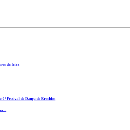
anos da feira
o 6º Festival de Dança de Erechim
s ...