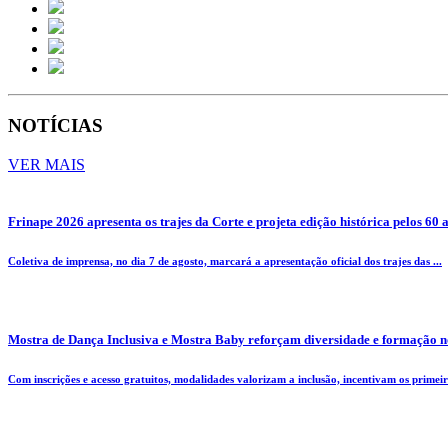
NOTÍCIAS
VER MAIS
Frinape 2026 apresenta os trajes da Corte e projeta edição histórica pelos 60 
Coletiva de imprensa, no dia 7 de agosto, marcará a apresentação oficial dos trajes das ...
Mostra de Dança Inclusiva e Mostra Baby reforçam diversidade e formação n
Com inscrições e acesso gratuitos, modalidades valorizam a inclusão, incentivam os primeiro