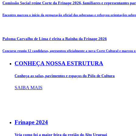
Comissão Social reúne Corte da Frinape 2026, familiares e representantes pa
Encontro marcou o início da preparação oficial das soberanas e reforçou orientações sobre 
Paloma Carvalho de Lima é eleita a Rainha da Frinape 2026
Concurso reuniu 12 candidatas, apresentou oficialmente a nova Corte Cultural e marcou o i
CONHEÇA NOSSA ESTRUTURA
Conheça as salas, pavimentos e espaços do Pólo de Cultura
SAIBA MAIS
Frinape
2024
Veja como foi a maior feira da região do Alto Uruguai