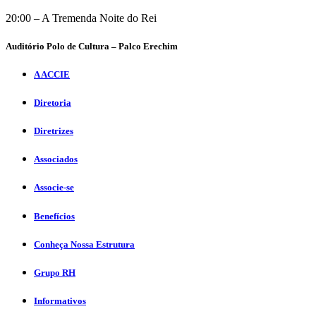
20:00 – A Tremenda Noite do Rei
Auditório Polo de Cultura – Palco Erechim
A ACCIE
Diretoria
Diretrizes
Associados
Associe-se
Benefícios
Conheça Nossa Estrutura
Grupo RH
Informativos