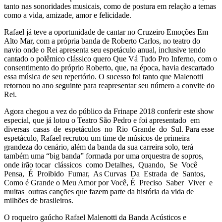
tanto nas sonoridades musicais, como de postura em relação a temas
como a vida, amizade, amor e felicidade.
Rafael já teve a oportunidade de cantar no Cruzeiro Emoções Em
Alto Mar, com a própria banda de Roberto Carlos, no teatro do
navio onde o Rei apresenta seu espetáculo anual, inclusive tendo
cantado o polêmico clássico quero Que Vá Tudo Pro Inferno, com o
consentimento do próprio Roberto, que, na época, havia descartado
essa música de seu repertório. O sucesso foi tanto que Malenotti
retornou no ano seguinte para reapresentar seu número a convite do
Rei.
Agora chegou a vez do público da Frinape 2018 conferir este show
especial, que já lotou o Teatro São Pedro e foi apresentado em
diversas casas de espetáculos no Rio Grande do Sul. Para esse
espetáculo, Rafael recrutou um time de músicos de primeira
grandeza do cenário, além da banda da sua carreira solo, terá
também uma “big banda” formada por uma orquestra de sopros,
onde irão tocar clássicos como Detalhes, Quando, Se Você
Pensa, É Proibido Fumar, As Curvas Da Estrada de Santos,
Como é Grande o Meu Amor por Você, É Preciso Saber Viver e
muitas outras canções que fazem parte da história da vida de
milhões de brasileiros.
O roqueiro gaúcho Rafael Malenotti da Banda Acústicos e