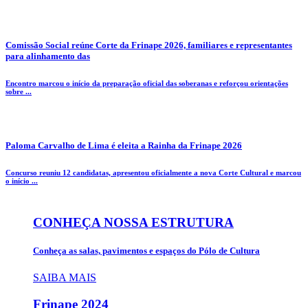
Comissão Social reúne Corte da Frinape 2026, familiares e representantes
para alinhamento das
Encontro marcou o início da preparação oficial das soberanas e reforçou orientações
sobre ...
Paloma Carvalho de Lima é eleita a Rainha da Frinape 2026
Concurso reuniu 12 candidatas, apresentou oficialmente a nova Corte Cultural e marcou
o início ...
CONHEÇA NOSSA ESTRUTURA
Conheça as salas, pavimentos e espaços do Pólo de Cultura
SAIBA MAIS
Frinape
2024