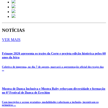
NOTÍCIAS
VER MAIS
Frinape 2026 apresenta os trajes da Corte e projeta edição histórica pelos 60
anos da feira
Coletiva de imprensa, no dia 7 de agosto, marcará a apresentação oficial dos trajes das
...
Mostra de Dança Inclusiva e Mostra Baby reforçam diversidade e formação
no 6º Festival de Dança de Erechim
Com inscrições e acesso gratuitos, modalidades valorizam a inclusão, incentivam os
primeiros ...